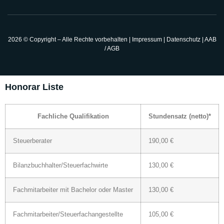
2026 © Copyright – Alle Rechte vorbehalten
|
Impressum
|
Datenschutz
|
AAB
/ AGB
Honorar Liste
Fachliche Qualifikation
Stundensatz (netto)*
Steuerberater
190,00 €
Bilanzbuchhalter/Steuerfachwirte
130,00 €
Fachmitarbeiter mit Bachelor oder Master
130,00 €
Fachmitarbeiter/Steuerfachangestellte
105,00 €