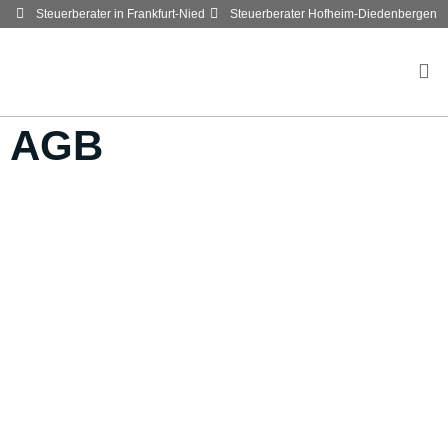
content
Steuerberater in Frankfurt-Nied
Steuerberater Hofheim-Diedenbergen
AGB